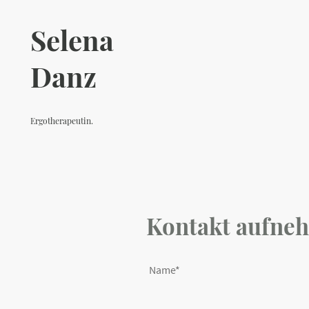
Selena
Danz
Ergotherapeutin.
Postnataltrainerin.
Ergonomiecoach.
Kontakt aufne
Name
*